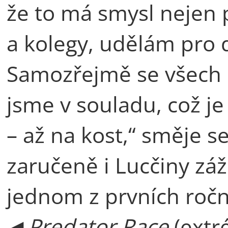
že to má smysl nejen p
a kolegy, udělám pro
Samozřejmě se všech 
jsme v souladu, což j
– až na kost,“ směje se
zaručeně i Lucčiny záž
jednom z prvních ročn
◄
Predator Race
(extr