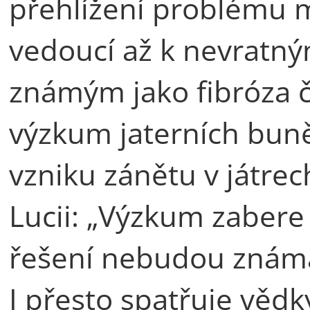
přehlížení problému m
vedoucí až k nevrat
známým jako fibróza či
výzkum jaterních bun
vzniku zánětu v játrec
Lucii: „Výzkum zabere
řešení nebudou známa
I přesto spatřuje vědk