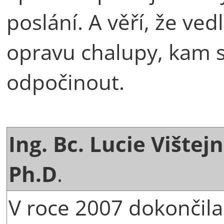
poslání. A věří, že ved
opravu chalupy, kam s
odpočinout.
Ing. Bc. Lucie Vištej
Ph.D
.
V roce 2007 dokončila