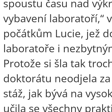
spoustu času nad výkr
vybavení laboratoří,“
počátkům Lucie, jež do
laboratoře i nezbytn
Protože si šla tak troc
doktorátu neodjela za
stáž, jak bývá na vyso
učila se všechny prak