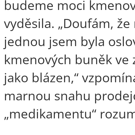
budeme moci kmenové 
vyděsila. „Doufám, že 
jednou jsem byla osl
kmenových buněk ve 
jako blázen,“ vzpomíná
marnou snahu prodejc
„medikamentu“ rozumí,