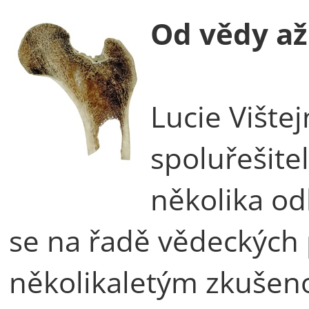
Od vědy až
Lucie Vište
spoluřešite
několika od
se na řadě vědeckých 
několikaletým zkušeno