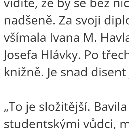
vidíte, že by se bez ni
nadšeně. Za svoji dipl
všímala Ivana M. Havl
Josefa Hlávky. Po třech
knižně. Je snad disent j
„To je složitější. Bavil
studentskými vůdci, m