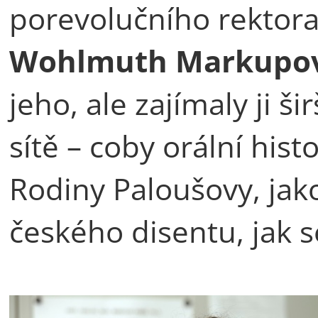
porevolučního rektora
Wohlmuth Markupo
jeho, ale zajímaly ji ši
sítě – coby orální hist
Rodiny Paloušovy, jak
českého disentu, jak s