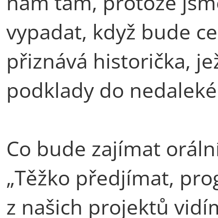
nám tam, protože jsme
vypadat, když bude cel
přiznává historička, jež
podklady do nedaleké
Co bude zajímat orální 
„Těžko předjímat, pro
z našich projektů vidí