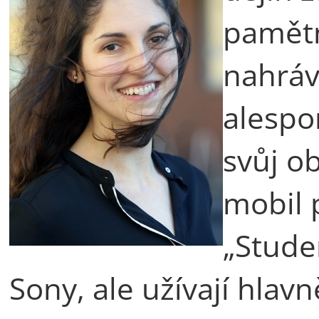
pamětn
nahráv
alespo
svůj ob
mobil 
„Stude
Sony, ale užívají hlavn