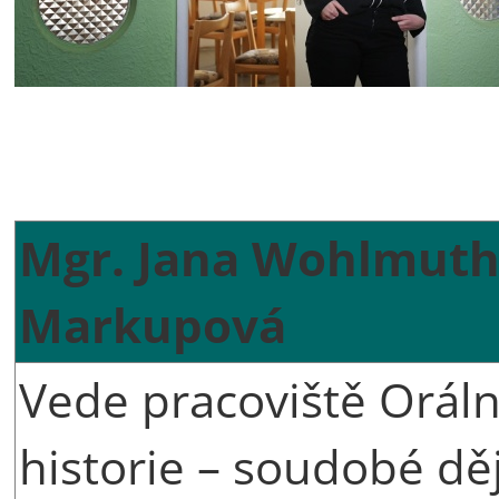
Mgr. Jana Wohlmut
Markupová
Vede pracoviště Oráln
historie – soudobé dě