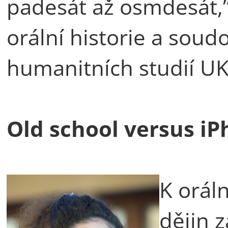
padesát až osmdesát,” 
orální historie a soud
humanitních studií UK
Old school versus i
K oráln
dějin 