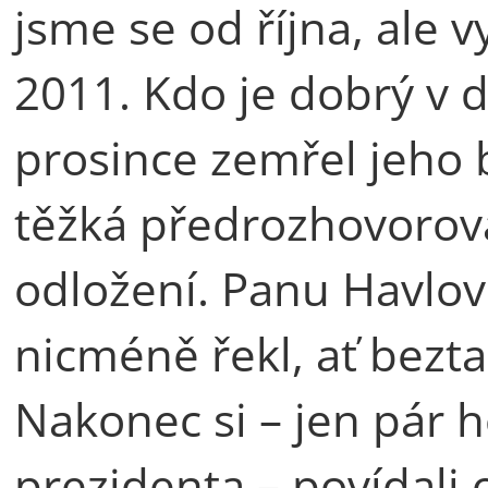
jsme se od října, ale v
2011. Kdo je dobrý v d
prosince zemřel jeho b
těžká předrozhovorová
odložení. Panu Havlov
nicméně řekl, ať bezt
Nakonec si – jen pár 
prezidenta – povídali 