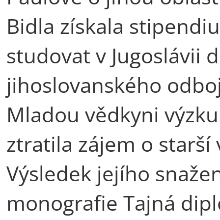
Bidla získala stipend
studovat v Jugoslávii 
jihoslovanského odboje
Mladou vědkyni výzkum
ztratila zájem o starš
Výsledek jejího snaže
monografie Tajná dipl