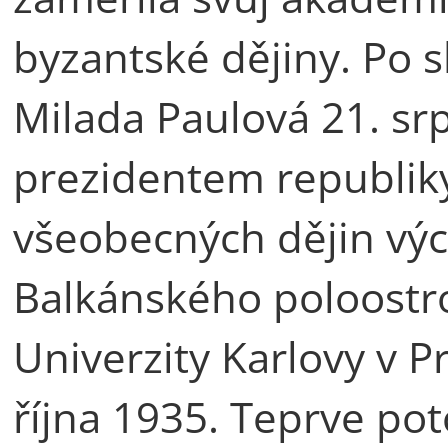
byzantské dějiny. Po s
Milada Paulová 21. s
prezidentem republi
všeobecných dějin vý
Balkánského poloostro
Univerzity Karlovy v Pr
října 1935. Teprve po