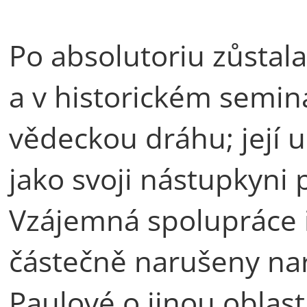
Po absolutoriu zůstala
a v historickém seminá
vědeckou dráhu; její u
jako svoji nástupkyni 
Vzájemná spolupráce i 
částečně narušeny na
Paulové o jinou oblast