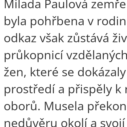
Milada Paulová zemřel
byla pohřbena v rodin
odkaz však zůstává živ
průkopnicí vzdělanýc
žen, které se dokázal
prostředí a přispěly k
oborů. Musela překon
nedůvěru okolí a svojí 