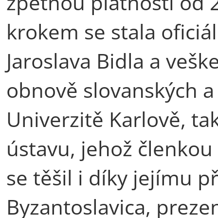
zpětnou platností od 2
krokem se stala oficiá
Jaroslava Bidla a vešk
obnově slovanských a 
Univerzitě Karlově, ta
ústavu, jehož členkou
se těšil i díky jejímu 
Byzantoslavica, prezen