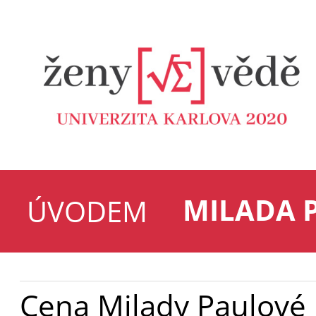
MILADA 
ÚVODEM
Cena Milady Paulové