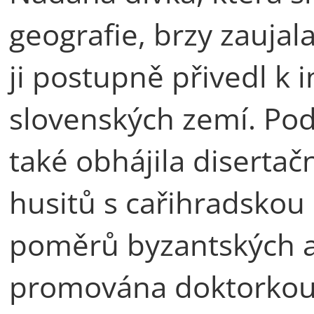
geografie, brzy zaujala
ji postupně přivedl k 
slovenských zemí. Po
také obhájila disertač
husitů s cařihradskou 
poměrů byzantských a
promována doktorkou f