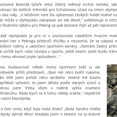
oučasné klasické lyžaře letos žádný světový vrchol nečeká, tak
otivací do dalších tréninků pro Schützovou účast na zimní olymp
a dva roky. „V letošním roce šla výkonnost českých holek hodně n
ás může o olympiádu zabojovat asi tak deset,“ uvědomuje si siln
o finálního výběru pro Peking se pak dostane čtyři až pět reprezent
rávě olympiáda je pro ni v současnosti největším hnacím mo
onání her v Pekingu překročí třicítku a nezastírá, že se zabývá
aložení rodiny a ukončení sportovní kariéry. „Nemám žádný pře
le určitě bych ráda zůstala u sportu. Ještě nevím, jestli budu tré
e tomu věnovat jiným způsobem...“
vou budoucnost někde mimo sportovní svět si ale
edovede příliš představit. „Baví mě něco tvořit rukama;
ako dítě jsem pořád něco vyráběla. Hodně mě bavilo
apříklad vyšívání, to jsem dělala podle daných vzorů a
ednou jsem třeba všem v rodině vyšila znamení
věrokruhu. Ráda bych se k tomu někdy vrátila,“ nepatrně
e zasní blondýnka.
 o čem snila, když byla malá dívka? „Malá Sandra chtěla
ždycky vyhrát Miss! Koukala jsem v televizi na ty krásné