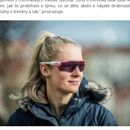
om, jak to probíhalo v týmu, co se dělo okolo a nějaké drobnost
ztahy s trenéry a tak,“ prozrazuje.