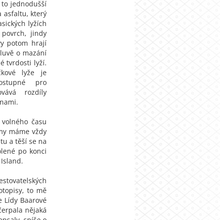
e to jednodušší
 asfaltu, který
asických lyžích
povrch, jindy
ivy potom hrají
mluvě o mazání
 tvrdosti lyží.
kové lyže je
ostupné pro
vává rozdíly
ínami.
 volného času
e my máme vždy
tu a těší se na
olené po konci
 Island.
estovatelských
otopisy, to mě
e Lídy Baarové
čerpala nějaká
epsaly, spíše o