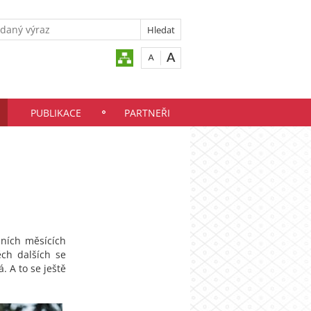
PUBLIKACE
PARTNEŘI
mních měsících
ěch dalších se
. A to se ještě