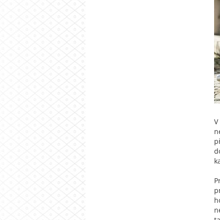
V
n
p
d
k
P
p
h
n
t