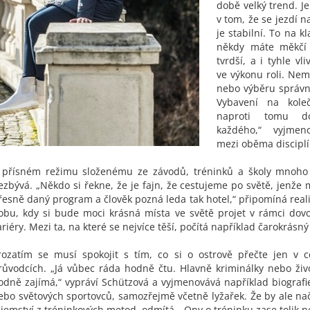
době velký trend. J
v tom, že se jezdí na
je stabilní. To na kl
někdy máte měkčí 
tvrdší, a i tyhle vl
ve výkonu roli. Ne
nebo výběru správné
Vybavení na koleč
naproti tomu d
každého,“ vyjmeno
mezi oběma discipl
 přísném režimu složenému ze závodů, tréninků a školy mnoho
ezbývá. „Někdo si řekne, že je fajn, že cestujeme po světě, jenž
řesně daný program a člověk pozná leda tak hotel,“ připomíná reali
obu, kdy si bude moci krásná místa ve světě projet v rámci dov
ariéry. Mezi ta, na které se nejvíce těší, počítá například čarokrásný
rozatím se musí spokojit s tím, co si o ostrově přečte jen v c
růvodcích. „Já vůbec ráda hodně čtu. Hlavně kriminálky nebo živ
odně zajímá,“ vypráví Schützová a vyjmenovává například biografi
ebo světových sportovců, samozřejmě včetně lyžařek. Že by ale na
ajemství z tréninkových metod, odmítá. „Ony o tréninku zase tolik n