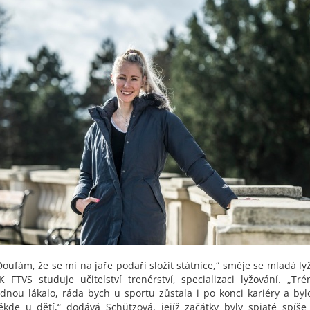
Doufám, že se mi na jaře podaří složit státnice,“ směje se mladá ly
K FTVS studuje učitelství trenérství, specializaci lyžování. „T
ednou lákalo, ráda bych u sportu zůstala i po konci kariéry a bylo
ěkde u dětí,“ dodává Schützová, jejíž začátky byly spjaté spíš