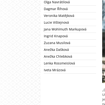
Olga Navrátilová
Dagmar Říhová
Veronika Matějková
Lucie Vištejnová
Jana Wohlmuth Markupová
Ingrid Knapová
Zuzana Musilová
Anežka Dašková
Anežka Chlebková
Lenka Rossmeislová
Iveta Mrázová
„
U
j
n