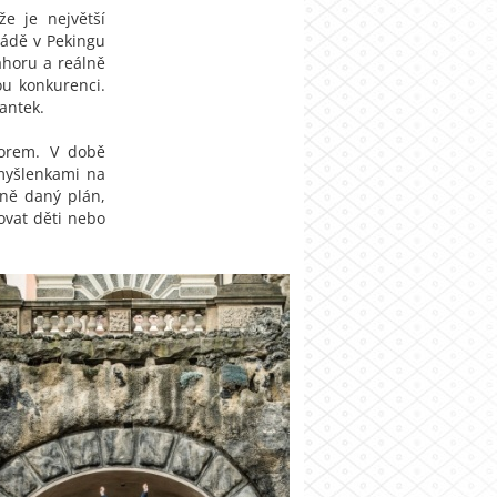
že je největší
iádě v Pekingu
ahoru a reálně
ou konkurenci.
antek.
torem. V době
 myšlenkami na
sně daný plán,
novat děti nebo