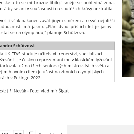
enské a to se mi hrozně líbilo,“ směje se pohledná žena,
terá by se ani v současnosti na soutěžích krásy neztratila.
ivot ji však nakonec zavál jiným směrem a o své nejbližší
udoucnosti má jasno. „Plán dvou příštích let je jasný -
ostat se na olympiádu,“ plánuje Schützová.
andra Schützová
a UK FTVS studuje učitelství trenérství, specializaci
yžování.. Je českou reprezentantkou v klasickém lyžování.
tartovala už na třech seniorských mistrovstvích světa a
ejím hlavním cílem je účast na zimních olympijských
rách v Pekingu 2022.
ext: Jiří Novák • Foto: Vladimír Šigut