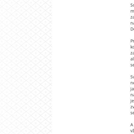
S
m
z
n
D
P
k
z
a
s
S
n
j
n
j
z
s
A
v