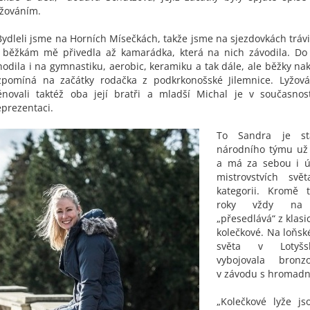
yžováním.
Bydleli jsme na Horních Mísečkách, takže jsme na sjezdovkách trávi
 běžkám mě přivedla až kamarádka, která na nich závodila. Do
hodila i na gymnastiku, aerobic, keramiku a tak dále, ale běžky na
zpomíná na začátky rodačka z podkrkonošské Jilemnice. Lyžová
ěnovali taktéž oba její bratři a mladší Michal je v současnos
eprezentaci.
To Sandra je st
národního týmu už
a má za sebou i ú
mistrovstvích svě
kategorii. Kromě 
roky vždy na 
„přesedlává“ z klasic
kolečkové. Na loňsk
světa v Lotyšs
vybojovala bronz
v závodu s hromadn
„Kolečkové lyže js