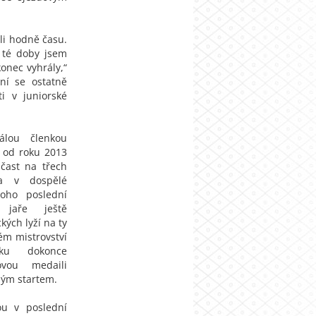
li hodně času.
 té doby jsem
konec vyhrály,“
ní se ostatně
ti v juniorské
álou členkou
 od roku 2013
čast na třech
ta v dospělé
toho poslední
jaře ještě
kých lyží na ty
ém mistrovství
ku dokonce
ovou medaili
ým startem.
ou v poslední