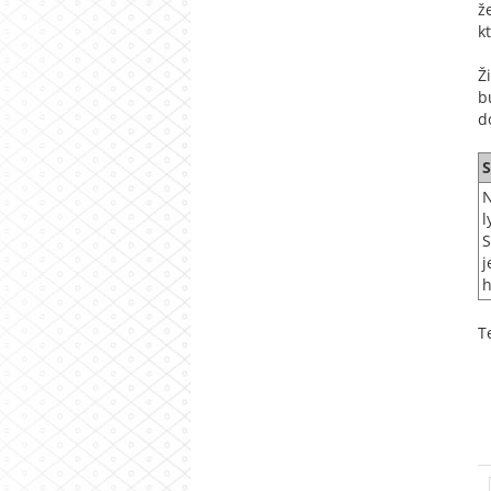
ž
k
Ž
b
d
S
N
l
S
j
h
T