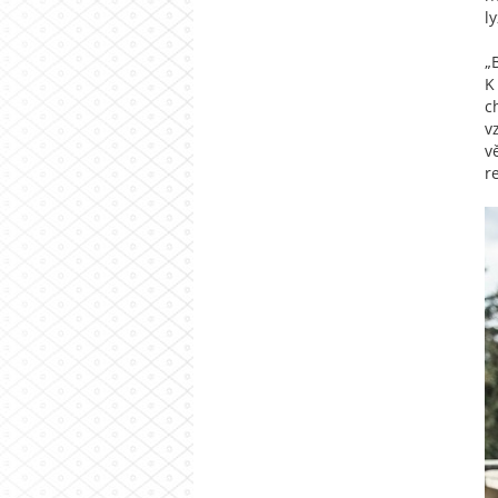
l
„
K
c
v
v
r