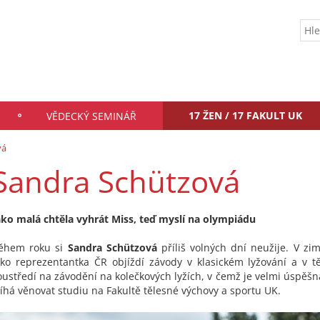
17 ŽEN / 17 FAKULT UK
VĚDECKÝ SEMINÁŘ
vá
Sandra Schützová
ako malá chtěla vyhrát Miss, teď myslí na olympiádu
ěhem roku si
Sandra Schützová
příliš volných dní neužije. V zi
ako reprezentantka ČR objíždí závody v klasickém lyžování a v t
oustředí na závodění na kolečkových lyžích, v čemž je velmi úspěšná
tíhá věnovat studiu na Fakultě tělesné výchovy a sportu UK.