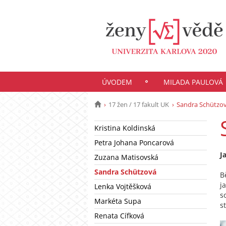
ÚVODEM
MILADA PAULOVÁ
17 žen / 17 fakult UK
Sandra Schützo
Kristina Koldinská
Petra Johana Poncarová
J
Zuzana Matisovská
Sandra Schützová
B
j
Lenka Vojtěšková
s
Markéta Supa
s
Renata Cífková