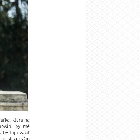
žařka, která na
rénování by mě
 by fajn začít
e se sjezdovým